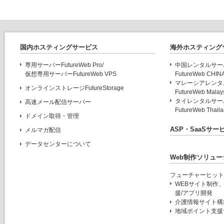
国内ホスティングサービス
海外ホスティング
専用サーバーFutureWeb Pro/
中国レンタルサー
仮想専用サーバーFutureWeb VPS
FutureWeb CHINA
マレーシアレンタ
オンラインストレージFutureStorage
FutureWeb Malays
タイレンタルサー
高速メール配信サーバー
FutureWeb Thaila
ドメイン取得・管理
ASP・SaaSサー
メルマガ配信
データセンターについて
Web制作ソリュー
フューチャーヒット
WEBサイト制作
援/アプリ開発
介護情報サイト構築
地域ポイント支援